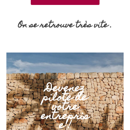
On se retrouve très vite .
Devenez
pilote de
votre
entrepris
e !