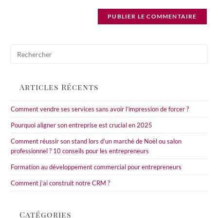
de
comment
votre
site
(facultatif)
Pre
Esc
to
clo
Articles Récents
the
sea
Comment vendre ses services sans avoir l’impression de forcer ?
pan
Pourquoi aligner son entreprise est crucial en 2025
Comment réussir son stand lors d’un marché de Noël ou salon
professionnel ? 10 conseils pour les entrepreneurs
Formation au développement commercial pour entrepreneurs
Comment j’ai construit notre CRM ?
Catégories