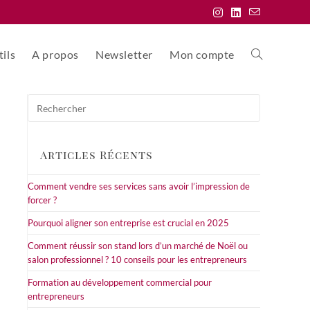
ils
A propos
Newsletter
Mon compte
Toggle
Press
website
Escape
to
close
Articles Récents
the
search
search
Comment vendre ses services sans avoir l’impression de
panel.
forcer ?
Pourquoi aligner son entreprise est crucial en 2025
Comment réussir son stand lors d’un marché de Noël ou
salon professionnel ? 10 conseils pour les entrepreneurs
Formation au développement commercial pour
entrepreneurs