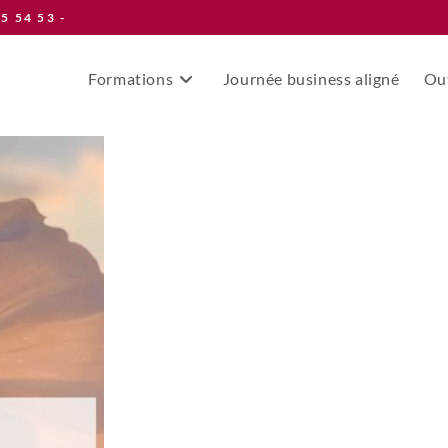
55 54 53 -
Formations
Journée business aligné
Out