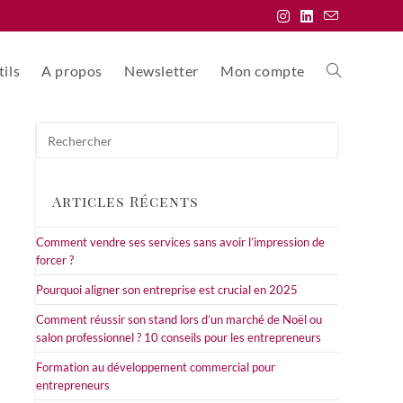
ils
A propos
Newsletter
Mon compte
Toggle
Press
website
Escape
to
close
Articles Récents
the
search
search
Comment vendre ses services sans avoir l’impression de
panel.
forcer ?
Pourquoi aligner son entreprise est crucial en 2025
Comment réussir son stand lors d’un marché de Noël ou
salon professionnel ? 10 conseils pour les entrepreneurs
Formation au développement commercial pour
entrepreneurs