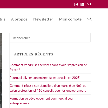
ils
A propos
Newsletter
Mon compte
Toggle
Press
website
Escape
to
close
Articles Récents
the
search
search
Comment vendre ses services sans avoir l’impression de
panel.
forcer ?
Pourquoi aligner son entreprise est crucial en 2025
Comment réussir son stand lors d’un marché de Noël ou
salon professionnel ? 10 conseils pour les entrepreneurs
Formation au développement commercial pour
entrepreneurs