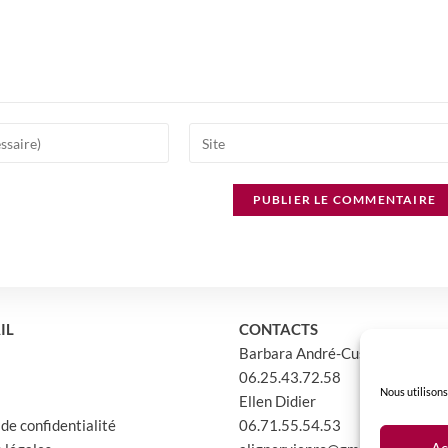
Saisir
l’URL
de
votre
site
(facultatif)
IL
CONTACTS
Barbara André-Cussatlegras
06.25.43.72.58
Nous utilisons
Ellen Didier
 de confidentialité
06.71.55.54.53
Ac