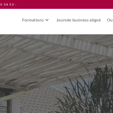
55 54 53 -
Formations
Journée business aligné
Out