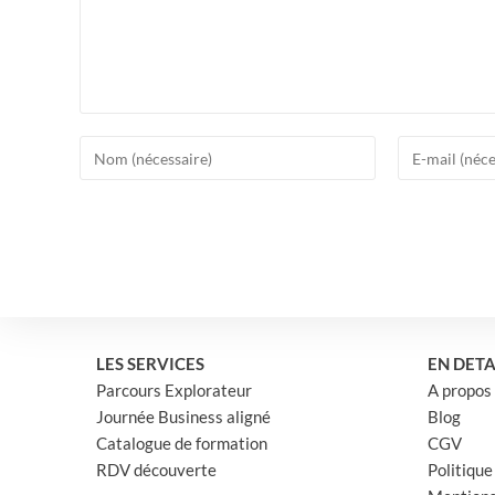
Enter
Enter
your
your
name
email
or
address
username
to
to
comment
comment
LES SERVICES
EN DETA
Parcours Explorateur
A propos
Journée Business aligné
Blog
Catalogue de formation
CGV
RDV découverte
Politique