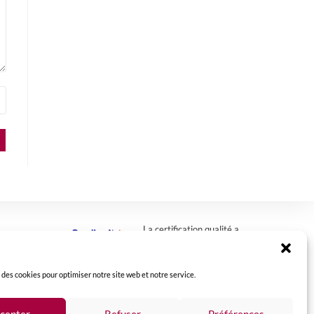
La certification qualité a
été délivrée au titre de
la catégorie : action de
formation
> télécharger
.
 des cookies pour optimiser notre site web et notre service.
cepter
Refuser
Préférences