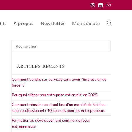
ils
A propos
Newsletter
Mon compte
Toggle
Press
website
Escape
to
close
Articles Récents
the
search
search
Comment vendre ses services sans avoir l’impression de
panel.
forcer ?
Pourquoi aligner son entreprise est crucial en 2025
Comment réussir son stand lors d’un marché de Noël ou
salon professionnel ? 10 conseils pour les entrepreneurs
Formation au développement commercial pour
entrepreneurs