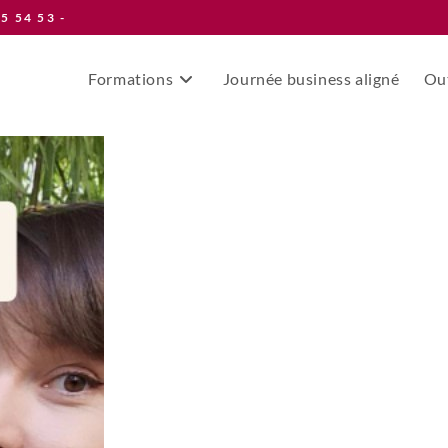
55 54 53 -
Formations
Journée business aligné
Out