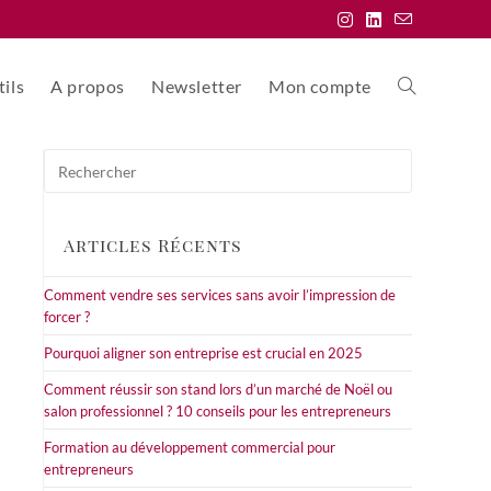
ils
A propos
Newsletter
Mon compte
Toggle
Press
website
Escape
to
close
Articles Récents
the
search
search
Comment vendre ses services sans avoir l’impression de
panel.
forcer ?
Pourquoi aligner son entreprise est crucial en 2025
Comment réussir son stand lors d’un marché de Noël ou
salon professionnel ? 10 conseils pour les entrepreneurs
Formation au développement commercial pour
entrepreneurs