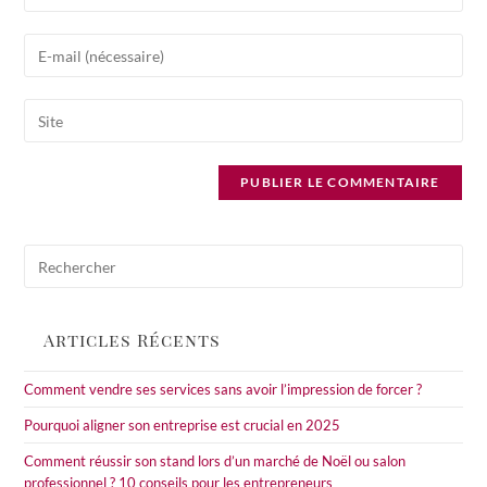
your
name
Enter
or
your
username
email
to
Saisir
address
comment
l’URL
to
de
comment
votre
site
(facultatif)
Pre
Esc
to
clo
Articles Récents
the
sea
Comment vendre ses services sans avoir l’impression de forcer ?
pan
Pourquoi aligner son entreprise est crucial en 2025
Comment réussir son stand lors d’un marché de Noël ou salon
professionnel ? 10 conseils pour les entrepreneurs