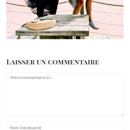
Laisser un commentaire
Comment
Enter