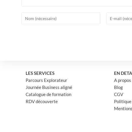
Enter
Enter
your
your
name
email
or
address
username
to
to
comment
comment
LES SERVICES
EN DETA
Parcours Explorateur
A propos
Journée Business aligné
Blog
Catalogue de formation
CGV
RDV découverte
Politique
Mentions