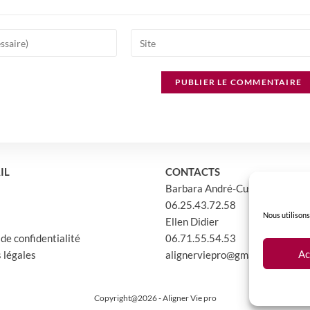
Saisir
l’URL
de
votre
site
(facultatif)
IL
CONTACTS
Barbara André-Cussatlegras
06.25.43.72.58
Nous utilisons
Ellen Didier
 de confidentialité
06.71.55.54.53
Ac
 légales
alignerviepro@gmail.com
Copyright@2026 - Aligner Vie pro