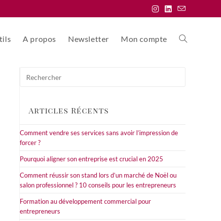
ils
A propos
Newsletter
Mon compte
Toggle
Press
website
Escape
to
close
Articles Récents
the
search
search
Comment vendre ses services sans avoir l’impression de
panel.
forcer ?
Pourquoi aligner son entreprise est crucial en 2025
Comment réussir son stand lors d’un marché de Noël ou
salon professionnel ? 10 conseils pour les entrepreneurs
Formation au développement commercial pour
entrepreneurs