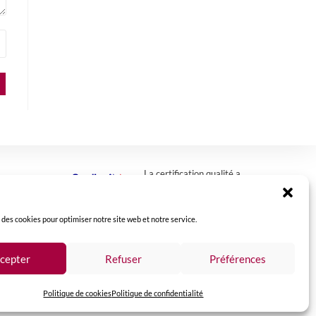
La certification qualité a
été délivrée au titre de
la catégorie : action de
formation
> télécharger
.
 des cookies pour optimiser notre site web et notre service.
cepter
Refuser
Préférences
Politique de cookies
Politique de confidentialité