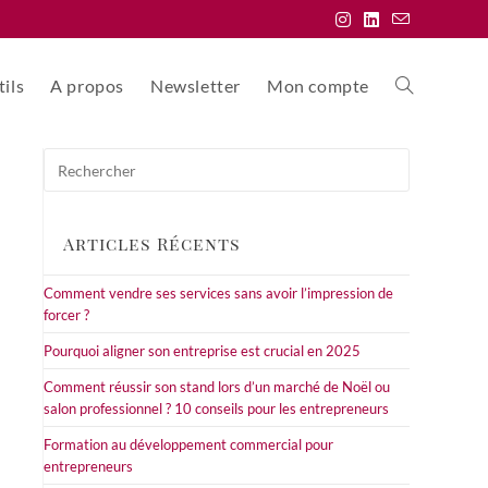
ils
A propos
Newsletter
Mon compte
Toggle
Press
website
Escape
to
close
Articles Récents
the
search
search
Comment vendre ses services sans avoir l’impression de
panel.
forcer ?
Pourquoi aligner son entreprise est crucial en 2025
Comment réussir son stand lors d’un marché de Noël ou
salon professionnel ? 10 conseils pour les entrepreneurs
Formation au développement commercial pour
entrepreneurs