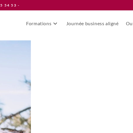
55 54 53 -
Formations
Journée business aligné
Out