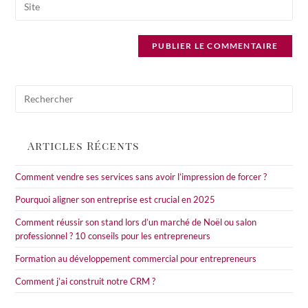
address
comment
l’URL
to
de
comment
votre
site
(facultatif)
Pre
Esc
to
clo
Articles Récents
the
sea
Comment vendre ses services sans avoir l’impression de forcer ?
pan
Pourquoi aligner son entreprise est crucial en 2025
Comment réussir son stand lors d’un marché de Noël ou salon
professionnel ? 10 conseils pour les entrepreneurs
Formation au développement commercial pour entrepreneurs
Comment j’ai construit notre CRM ?